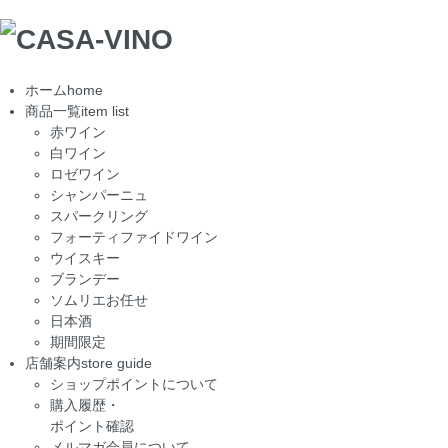
ホーム
home
商品一覧
item list
赤ワイン
白ワイン
ロゼワイン
シャンパーニュ
スパークリング
フォーティファイドワイン
ウイスキー
ブランデー
ソムリエお任せ
日本酒
期間限定
店舗案内
store guide
ショップポイントについて
購入履歴・
ポイント確認
メルマガ会員について